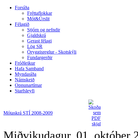
Forsíða
Fréttaflokkar
Mót&Úrslit
Félagið
Stjórn og nefndir
Gjaldskrá
Gerast félagi
Lög SR
Öryggisreglur - Skotskýli
Fundargerðir
Fróðleikur
Hafa Samband
Myndasíða
Námskeið
Opnunartímar
Starfsleyfi
Mótaskrá STÍ 2008-2009
Miðvikudagur, 01. október 