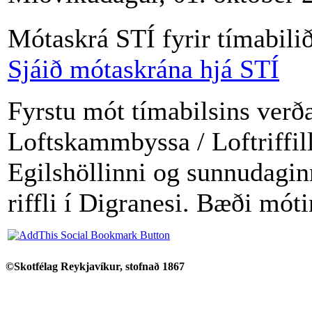
Mótaskrá STÍ fyrir tímabili
Sjáið mótaskrána hjá STÍ
Fyrstu mót tímabilsins verð
Loftskammbyssa / Loftriffill
Egilshöllinni og sunnudaginn
riffli í Digranesi. Bæði móti
©Skotfélag Reykjavíkur, stofnað 1867