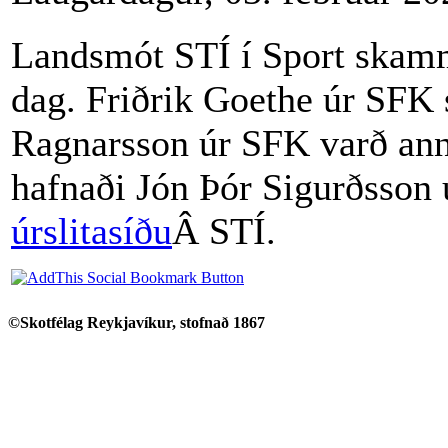
Landsmót STÍ í Sport skammb
dag. Friðrik Goethe úr SFK 
Ragnarsson úr SFK varð anna
hafnaði Jón Þór Sigurðsson
úrslitasíðu
Â STÍ.
©Skotfélag Reykjavíkur, stofnað 1867