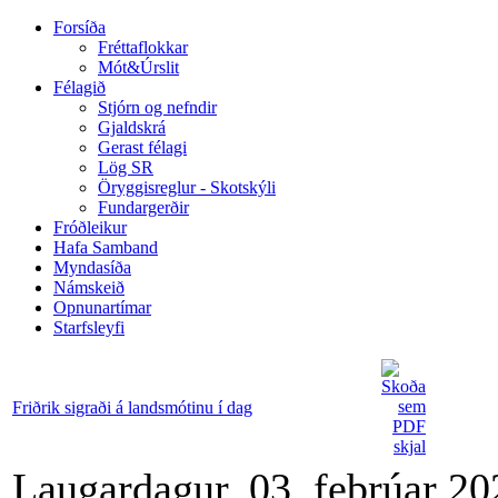
Forsíða
Fréttaflokkar
Mót&Úrslit
Félagið
Stjórn og nefndir
Gjaldskrá
Gerast félagi
Lög SR
Öryggisreglur - Skotskýli
Fundargerðir
Fróðleikur
Hafa Samband
Myndasíða
Námskeið
Opnunartímar
Starfsleyfi
Friðrik sigraði á landsmótinu í dag
Laugardagur, 03. febrúar 20