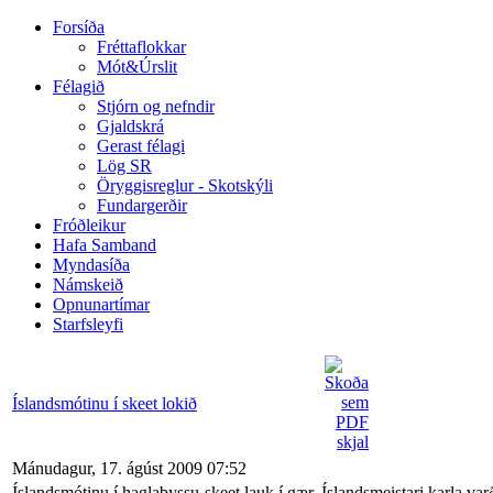
Forsíða
Fréttaflokkar
Mót&Úrslit
Félagið
Stjórn og nefndir
Gjaldskrá
Gerast félagi
Lög SR
Öryggisreglur - Skotskýli
Fundargerðir
Fróðleikur
Hafa Samband
Myndasíða
Námskeið
Opnunartímar
Starfsleyfi
Íslandsmótinu í skeet lokið
Mánudagur, 17. ágúst 2009 07:52
Íslandsmótinu í haglabyssu-skeet lauk í gær. Íslandsmeistari karla va