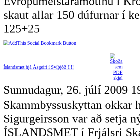
Evrópumeistaramótinu í Kró
skaut allar 150 dúfurnar í k
125+25
Íslandsmet hjá Ásgeiri í Svíþjóð !!!!
Sunnudagur, 26. júlí 2009 1
Skammbyssuskyttan okkar h
Sigurgeirsson var að setja ný
ÍSLANDSMET í Frjálsri S