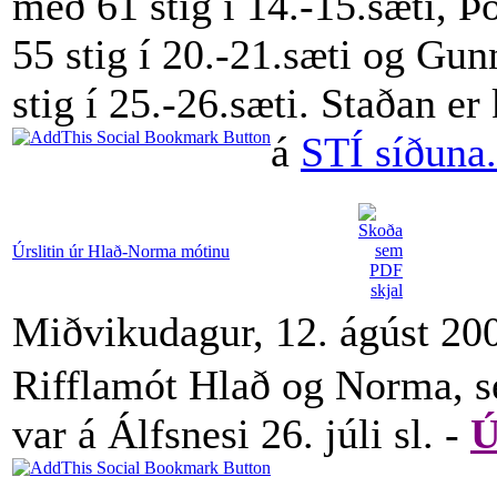
með 61 stig í 14.-15.sæti, Þ
55 stig í 20.-21.sæti og Gu
stig í 25.-26.sæti. Staðan e
á
STÍ síðuna.
Úrslitin úr Hlað-Norma mótinu
Miðvikudagur, 12. ágúst 20
Rifflamót Hlað og Norma, s
var á Álfsnesi 26. júli sl. -
Ú