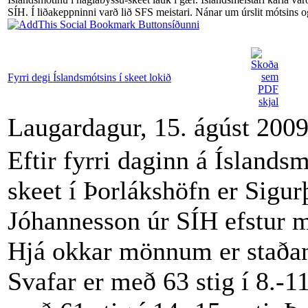
SÍH. Í liðakeppninni varð lið SFS meistari. Nánar um úrslit mótsins o
síðunni
Fyrri degi Íslandsmótsins í skeet lokið
Laugardagur, 15. ágúst 200
Eftir fyrri daginn á Íslandsm
skeet í Þorlákshöfn er Sigur
Jóhannesson úr SÍH efstur m
Hjá okkar mönnum er staða
Svafar er með 63 stig í 8.-1