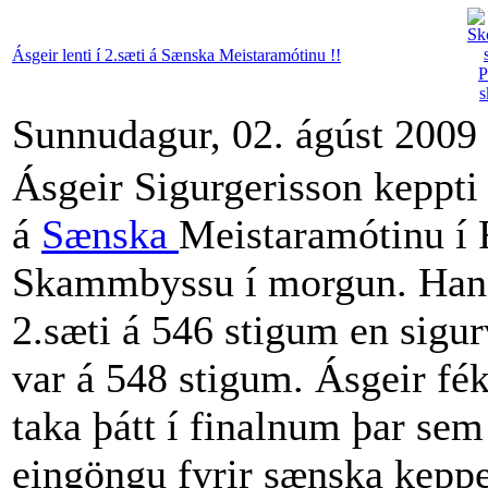
Ásgeir lenti í 2.sæti á Sænska Meistaramótinu !!
Sunnudagur, 02. ágúst 2009
Ásgeir Sigurgerisson keppti
á
Sænska
Meistaramótinu í F
Skammbyssu í morgun. Hann
2.sæti á 546 stigum en sigu
var á 548 stigum. Ásgeir fé
taka þátt í finalnum þar sem
eingöngu fyrir sænska kepp