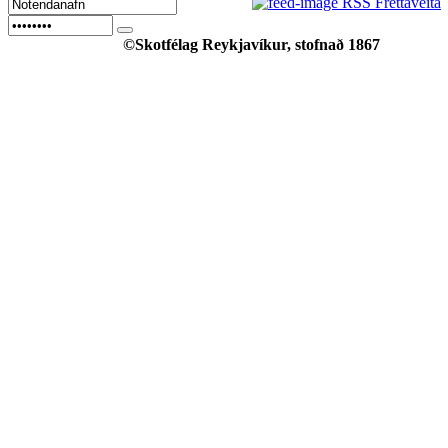
RSS Fréttaveita
©Skotfélag Reykjavíkur, stofnað 1867