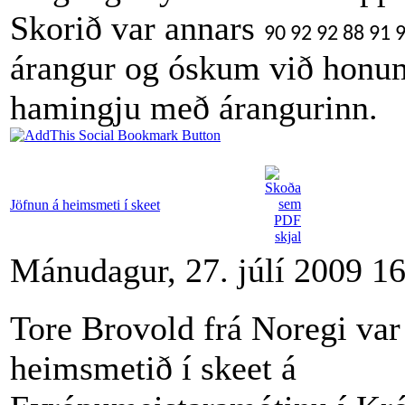
Skorið var annars
90 92 92 88 91 
árangur og óskum við honum
hamingju með árangurinn.
Jöfnun á heimsmeti í skeet
Mánudagur, 27. júlí 2009 1
Tore Brovold frá Noregi var
heimsmetið í skeet á