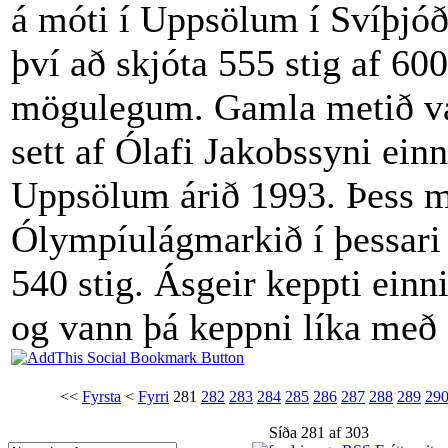
á móti í Uppsölum í Svíþjóð
því að skjóta 555 stig af 600
mögulegum. Gamla metið va
sett af Ólafi Jakobssyni einn
Uppsölum árið 1993. Þess m
Ólympíulágmarkið í þessari 
540 stig. Ásgeir keppti einn
og vann þá keppni líka með 
<<
Fyrsta
<
Fyrri
281
282
283
284
285
286
287
288
289
29
Síða 281 af 303