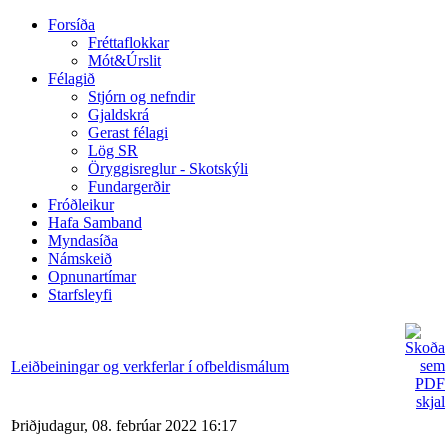
Forsíða
Fréttaflokkar
Mót&Úrslit
Félagið
Stjórn og nefndir
Gjaldskrá
Gerast félagi
Lög SR
Öryggisreglur - Skotskýli
Fundargerðir
Fróðleikur
Hafa Samband
Myndasíða
Námskeið
Opnunartímar
Starfsleyfi
Leiðbeiningar og verkferlar í ofbeldismálum
Þriðjudagur, 08. febrúar 2022 16:17