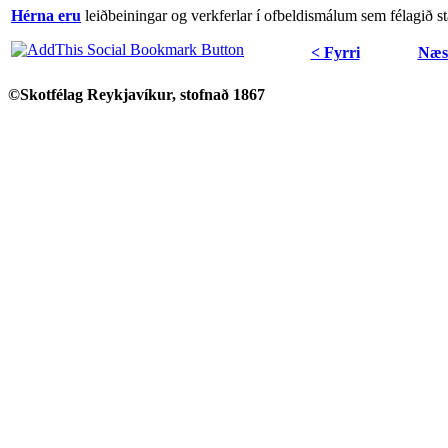
Hérna eru
leiðbeiningar og verkferlar í ofbeldismálum sem félagið st
< Fyrri
Næs
©Skotfélag Reykjavíkur, stofnað 1867