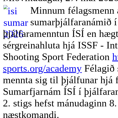
Minnum fé
lagsmenn 
sumarþjálfaranámið í
þjálfaramenntun ÍSÍ en hægt
sérgreinahluta hjá ISSF - In
Shooting Sport Federation
h
sports.org/academy
Félag
ið 
mennta sig til þjálfunar hjá 
Sumarfjar
nám ÍSÍ í þjálfar
2. stigs hefst mánudaginn 8.
næstkomandi.