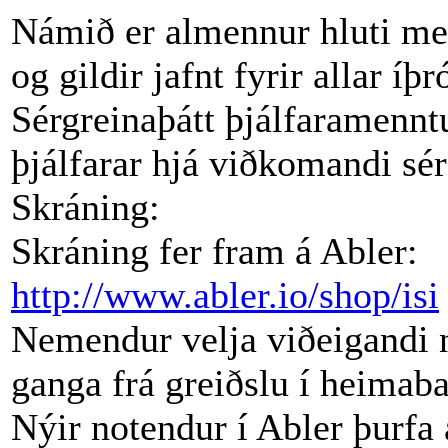
Námið er almennur hluti me
og gildir jafnt fyrir allar íþr
Sérgreinaþátt þjálfaramennt
þjálfarar hjá viðkomandi sé
Skráning:
Skráning fer fram á Abler:
http://www.abler.io/shop/isi
Nemendur velja viðeigandi
ganga frá greiðslu í heimab
Nýir notendur í Abler þurfa 