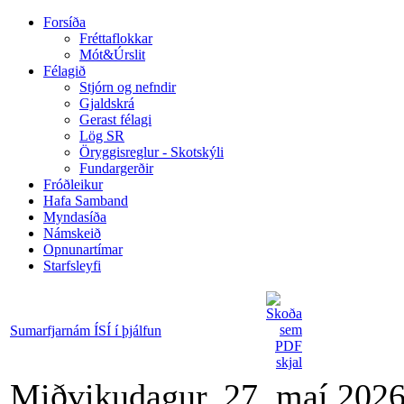
Forsíða
Fréttaflokkar
Mót&Úrslit
Félagið
Stjórn og nefndir
Gjaldskrá
Gerast félagi
Lög SR
Öryggisreglur - Skotskýli
Fundargerðir
Fróðleikur
Hafa Samband
Myndasíða
Námskeið
Opnunartímar
Starfsleyfi
Sumarfjarnám ÍSÍ í þjálfun
Miðvikudagur, 27. maí 2026