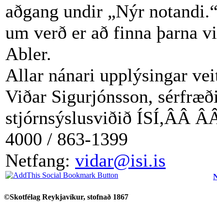
aðgang undir „Nýr notandi.
um verð er að finna þarna vi
Abler.
Allar nánari upplýsingar veit
Viðar Sigurjónsson, sérfræð
stjórnsýslusviðið ÍSÍ,ÂÂ
ÂÂ
4000 / 863-1399
Netfang:
vidar@isi.is
N
©Skotfélag Reykjavíkur, stofnað 1867