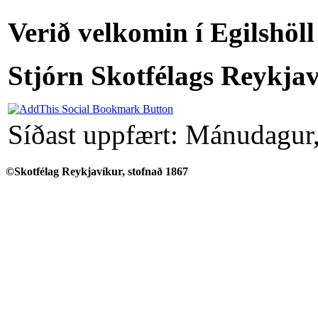
Verið velkomin í Egilshöll
Stjórn Skotfélags Reykja
Síðast uppfært: Mánudagur
©Skotfélag Reykjavíkur, stofnað 1867