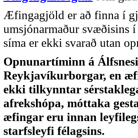
Æfingagjöld er að finna í g
umsjónarmaður svæðisins í
síma er ekki svarað utan op
Opnunartíminn á Álfsnesi 
Reykjavíkurborgar, en æf
ekki tilkynntar sérstakle
afrekshópa, móttaka gesta
æfingar eru innan leyfil
starfsleyfi félagsins.