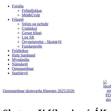
Forsíða
Fréttaflokkar
Mót&Úrslit
Félagið
Stjórn og nefndir
Gjaldskrá
Gerast félagi
Lög SR
Öryggisreglur - Skotskýli
Fundargerðir
Fróðleikur
28 feb
Hafa Samband
Myndasíða
Námskeið
Lokað
Opnunartímar
ÂÂÂÂÂÂÂÂÂÂÂÂÂÂÂÂÂÂÂÂÂÂÂÂÂÂÂÂÂÂÂÂÂÂÂÂÂÂÂÂÂÂÂÂÂÂÂÂÂÂÂÂÂÂÂÂ
Starfsleyfi
Opnunartímar skotsvæða félagsins 2025/2026