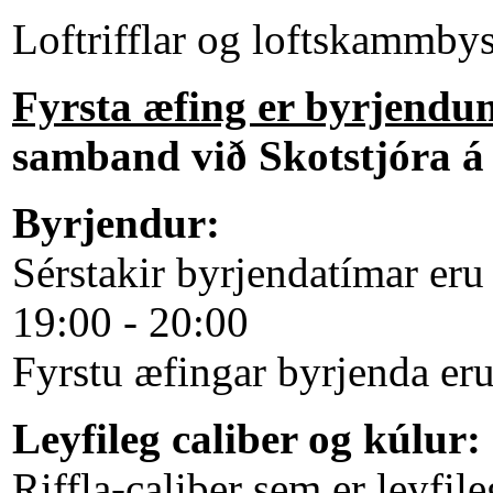
Loftrifflar og loftskammby
Fyrsta æfing er byrjendu
samband við Skotstjóra á
Byrjendur:
Sérstakir byrjendatímar e
19:00 - 20:00
Fyrstu æfingar byrjenda eru 
Leyfileg caliber og kúlur:
Riffla-caliber sem er leyfil