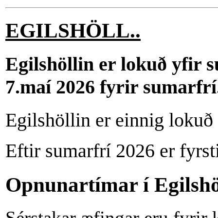
EGILSHÖLL..
Egilshöllin er lokuð yfir
7.maí 2026 fyrir sumarfrí
Egilshöllin er einnig lokuð
Eftir sumarfrí 2026 er fyr
Opnunartímar í Egilshöl
Sérstakar æfingar eru fyrir