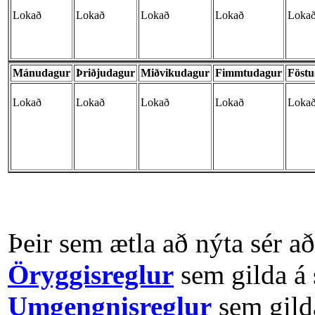
Lokað
Lokað
Lokað
Lokað
Loka
Mánudagur
Þriðjudagur
Miðvikudagur
Fimmtudagur
Föst
Lokað
Lokað
Lokað
Lokað
Loka
Þeir sem ætla að nýta sér a
Öryggisreglur
sem gilda á
Umgengnisreglur
sem gilda