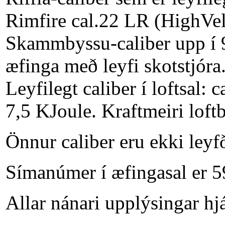
Rimfire cal.22 LR (HighVe
Skammbyssu-caliber upp í 
æfinga með leyfi skotstjóra
Leyfilegt caliber í loftsal:
7,5 KJoule. Kraftmeiri loftb
Önnur caliber eru ekki leyf
Símanúmer í æfingasal er 
Allar nánari upplýsingar hj