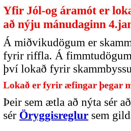
Yfir Jól-og áramót er lok
að nýju mánudaginn 4.ja
Á miðvikudögum er skammb
fyrir riffla. Á fimmtudögum
því lokað fyrir skammbyssur.
Lokað er fyrir æfingar þegar m
Þeir sem ætla að nýta sér a
sér
Öryggisreglur
sem gild