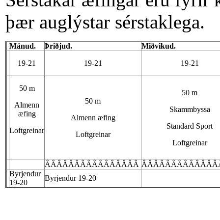
þær auglýstar sérstaklega.
Mánud.
Þriðjud.
Miðvikud.
19-21
19-21
19-21
50 m
50 m
50 m
Almenn
Skammbyssa
æfing
Almenn æfing
Standard Sport
Loftgreinar
Loftgreinar
Loftgreinar
ÂÂÂÂÂÂÂÂÂÂÂÂÂÂÂÂ
ÂÂÂÂÂÂÂÂÂÂÂÂÂ
Byrjendur
Byrjendur 19-20
19-20