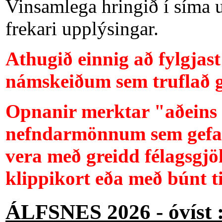
Vinsamlega hringið í síma
frekari upplýsingar.
Athugið einnig að fylgjas
námskeiðum sem
truflað
Opnanir merktar "
aðeins
nefndarmönnum sem gefa 
vera með greidd félagsgjö
klippikort eða með búnt t
ÁLFSNES 2026 - óvíst 