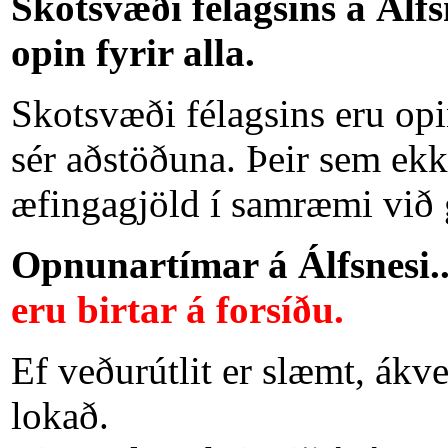
Skotsvæði félagsins á Álfs
opin fyrir alla.
Skotsvæði félagsins eru op
sér aðstöðuna. Þeir sem ekki
æfingagjöld í samræmi við g
Opnunartímar á Álfsnesi...
eru birtar á forsíðu.
Ef veðurútlit er slæmt, ák
lokað.