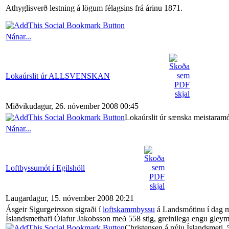
Athyglisverð lestning á lögum félagsins frá árinu 1871.
Nánar...
Lokaúrslit úr ALLSVENSKAN
Miðvikudagur, 26. nóvember 2008 00:45
Lokaúrslit úr sænska meistara
Nánar...
Loftbyssumót í Egilshöll
Laugardagur, 15. nóvember 2008 20:21
Ásgeir Sigurgeirsson sigraði í
loftskammbyssu
á Landsmótinu í dag me
Íslandsmethafi Ólafur Jakobsson með 558 stig, greinilega engu gleymt 
Christensen á nýju Íslandsmeti, 