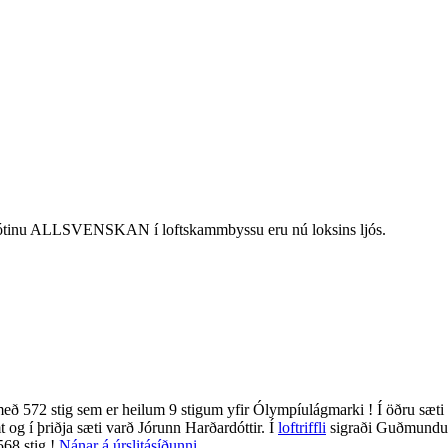
mótinu ALLSVENSKAN í loftskammbyssu eru nú loksins ljós.
ð 572 stig sem er heilum 9 stigum yfir Ólympíulágmarki ! Í öðru sæti
og í þriðja sæti varð Jórunn Harðardóttir. Í
loftriffli
sigraði Guðmundu
568 stig !
Nánar á úrslitásíðunni.