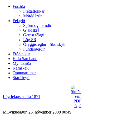
Forsíða
Fréttaflokkar
Mót&Úrslit
Félagið
Stjórn og nefndir
Gjaldskrá
Gerast félagi
Lög SR
Öryggisreglur - Skotskýli
Fundargerðir
Fróðleikur
Hafa Samband
Myndasíða
Námskeið
Opnunartímar
Starfsleyfi
Lög félagsins frá 1871
Miðvikudagur, 26. nóvember 2008 00:49