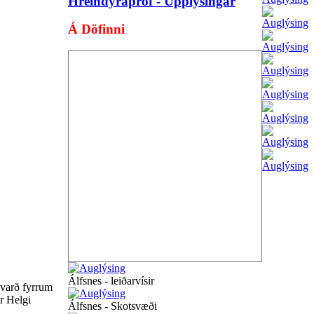
Hreindýrapróf - Upplýsingar
Á Döfinni
Álfsnes - leiðarvísir
 varð fyrrum
r Helgi
Álfsnes - Skotsvæði