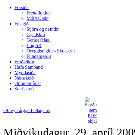
Forsíða
Fréttaflokkar
Mót&Úrslit
Félagið
Stjórn og nefndir
Gjaldskrá
Gerast félagi
Lög SR
Öryggisreglur - Skotskýli
Fundargerðir
Fróðleikur
Hafa Samband
Myndasíða
Námskeið
Opnunartímar
Starfsleyfi
Óbreytt árgjald félagsins
Miðvikudagur, 29. apríl 200