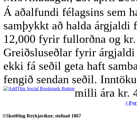
Á aðalfundi félagsins sem h
samþykkt að halda árgjaldi fé
12,000 fyrir fullorðna og kr.
Greiðsluseðlar fyrir árgjaldi
ekki fá seðil geta haft sam
fengið sendan seðil. Inntökug
milli ára kr. 
< Fyr
©Skotfélag Reykjavíkur, stofnað 1867