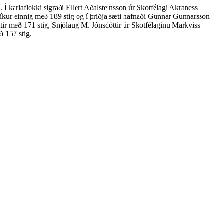
 karlaflokki sigraði Ellert Aðalsteinsson úr Skotfélagi Akraness
íkur einnig með 189 stig og í þriðja sæti hafnaði Gunnar Gunnarsson
tir með 171 stig, Snjólaug M. Jónsdóttir úr Skotfélaginu Markviss
ð 157 stig.