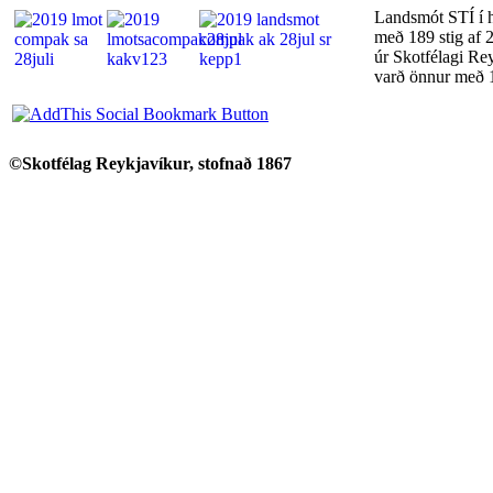
Landsmót STÍ í h
með 189 stig af 
úr Skotfélagi Re
varð önnur með 1
©Skotfélag Reykjavíkur, stofnað 1867