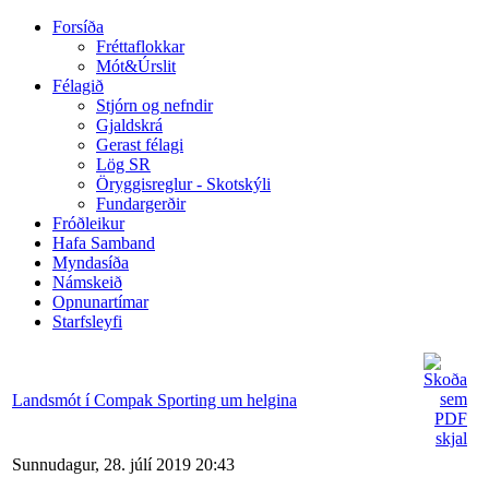
Forsíða
Fréttaflokkar
Mót&Úrslit
Félagið
Stjórn og nefndir
Gjaldskrá
Gerast félagi
Lög SR
Öryggisreglur - Skotskýli
Fundargerðir
Fróðleikur
Hafa Samband
Myndasíða
Námskeið
Opnunartímar
Starfsleyfi
Landsmót í Compak Sporting um helgina
Sunnudagur, 28. júlí 2019 20:43