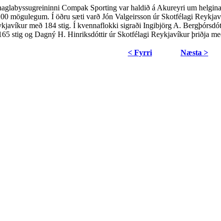
aglabyssugreininni Compak Sporting var haldið á Akureyri um helgina. Í
200 mögulegum. Í öðru sæti varð Jón Valgeirsson úr Skotfélagi Reykjav
ykjavíkur með 184 stig. Í kvennaflokki sigraði Ingibjörg A. Bergþórsdót
65 stig og Dagný H. Hinriksdóttir úr Skotfélagi Reykjavíkur þriðja me
< Fyrri
Næsta >