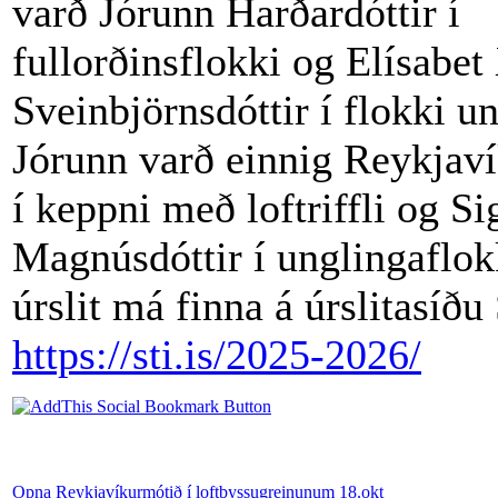
varð Jórunn Harðardóttir í
fullorðinsflokki og Elísabet
Sveinbjörnsdóttir í flokki u
Jórunn varð einnig Reykjaví
í keppni með loftriffli og Si
Magnúsdóttir í unglingaflok
úrslit má finna á úrslitasíðu
https://sti.is/2025-2026/
Opna Reykjavíkurmótið í loftbyssugreinunum 18.okt