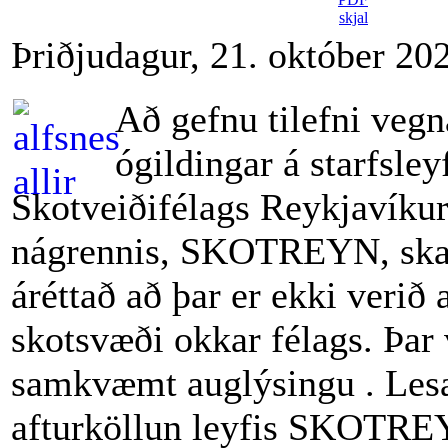
Þriðjudagur, 21. október 20
Að gefnu tilefni vegn
ógildingar á starfsley
Skotveiðifélags Reykjavíku
nágrennis, SKOTREYN, ska
áréttað að þar er ekki verið 
skotsvæði okkar félags. Þar
samkvæmt auglýsingu . Le
afturköllun leyfis SKOT