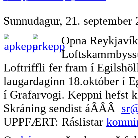
Sunnudagur, 21. september 
Opna Reykjavík
Loftskammbyss
Loftriffli fer fram í Egilshöl
laugardaginn 18.október í Eg
í Grafarvogi. Keppni hefst k
Skráning sendist áÂÂÂ
sr@
UPPFÆRT: Ráslistar
komnir