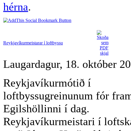
hérna
.
Reykjavíkurmeistarar í loftbyssu
Laugardagur, 18. október 2
Reykjavíkurmótið í
loftbyssugreinunum fór fram
Egilshöllinni í dag.
Reykjavíkurmeistari í loft