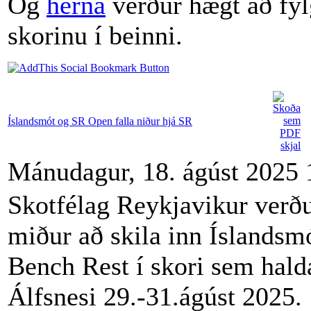
Og
hérna
verður hægt að fyl
skorinu í beinni.
Íslandsmót og SR Open falla niður hjá SR
Mánudagur, 18. ágúst 2025 
Skotfélag Reykjavikur verðu
miður að skila inn Íslandsmó
Bench Rest í skori sem halda
Álfsnesi 29.-31.ágúst 2025.