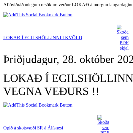
Af óviðráðanlegum orsökum verður LOKAÐ á morgun laugardagin
LOKAÐ Í EGILSHÖLLINNI Í KVÖLD
Þriðjudagur, 28. október 20
LOKAÐ Í EGILSHÖLLINN
VEGNA VEÐURS !!
Opið á skotsvæði SR á Álfsnesi