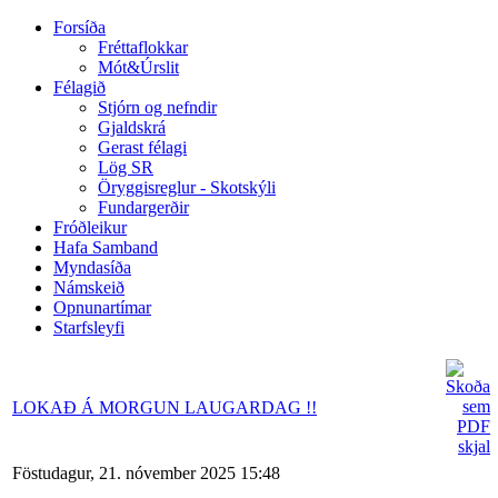
Forsíða
Fréttaflokkar
Mót&Úrslit
Félagið
Stjórn og nefndir
Gjaldskrá
Gerast félagi
Lög SR
Öryggisreglur - Skotskýli
Fundargerðir
Fróðleikur
Hafa Samband
Myndasíða
Námskeið
Opnunartímar
Starfsleyfi
LOKAÐ Á MORGUN LAUGARDAG !!
Föstudagur, 21. nóvember 2025 15:48