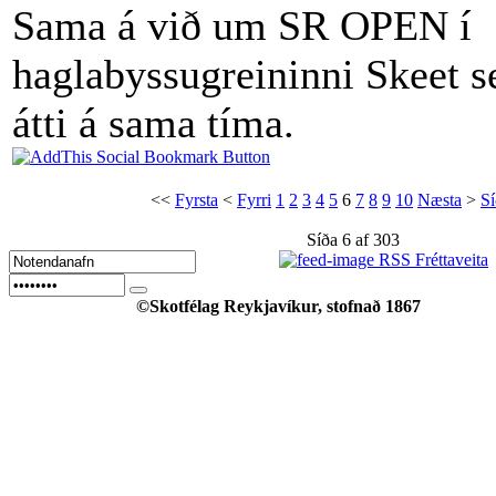
Sama á við um SR OPEN í
haglabyssugreininni Skeet 
átti á sama tíma.
<<
Fyrsta
<
Fyrri
1
2
3
4
5
6
7
8
9
10
Næsta
>
Sí
Síða 6 af 303
RSS Fréttaveita
©Skotfélag Reykjavíkur, stofnað 1867