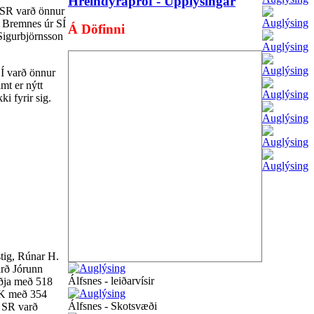
Hreindýrapróf - Upplýsingar
úr SR varð önnur
r Bremnes úr SÍ
Á Döfinni
 Sigurbjörnsson
SÍ varð önnur
mt er nýtt
i fyrir sig.
stig, Rúnar H.
arð Jórunn
Álfsnes - leiðarvísir
iðja með 518
SFK með 354
Álfsnes - Skotsvæði
t SR varð