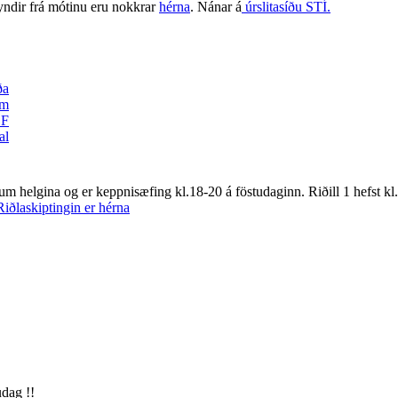
yndir frá mótinu eru nokkrar
hérna
. Nánar á
úrslitasíðu STÍ.
m helgina og er keppnisæfing kl.18-20 á föstudaginn. Riðill 1 hefst kl.9
Riðlaskiptingi
n er hérna
udag !!