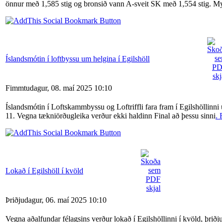
önnur með 1,585 stig og bronsið vann A-sveit SK með 1,554 stig. M
Íslandsmótin í loftbyssu um helgina í Egilshöll
Fimmtudagur, 08. maí 2025 10:10
Íslandsmótin í Loftskammbyssu og Loftriffli fara fram í Egilshöllinni u
11. Vegna tækniörðugleika verður ekki haldinn Final að þessu sinni
. 
Lokað í Egilshöll í kvöld
Þriðjudagur, 06. maí 2025 10:10
Vegna aðalfundar félagsins verður lokað í Egilshöllinni í kvöld, þriðj