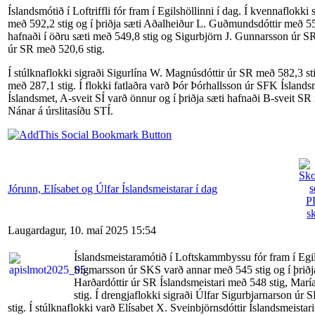
Íslandsmótið í Loftriffli fór fram í Egilshöllinni í dag. Í kvennaflokk
með 592,2 stig og í þriðja sæti Aðalheiður L. Guðmundsdóttir með 551,
hafnaði í öðru sæti með 549,8 stig og Sigurbjörn J. Gunnarsson úr SR 
úr SR með 520,6 stig.
Í stúlknaflokki sigraði Sigurlína W. Magnúsdóttir úr SR með 582,3 sti
með 287,1 stig. Í flokki fatlaðra varð Þór Þórhallsson
úr SFK Íslandsm
Íslandsmet, A-sveit SÍ varð önnur og í þriðja sæti hafnaði B-sveit SR 
Nánar á úrslitasíðu STÍ.
Jórunn, Elísabet og Úlfar Íslandsmeistarar í dag
Laugardagur, 10. maí 2025 15:54
Íslandsmeistaramótið í Loftskammbyssu fór fram í Egil
Sigmarsson úr SKS varð annar með 545 stig og í þriðj
Harðardóttir úr SR Íslandsmeistari með 548 stig, Ma
stig. Í drengjaflokki sigraði Úlfar Sigurbjarnarson ú
stig. Í stúlknaflokki varð Elísabet X. Sveinbjörnsdóttir Íslandsmeista