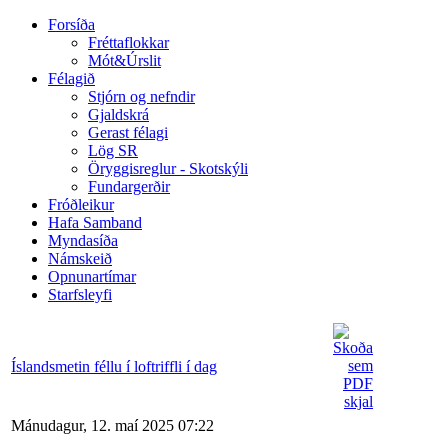
Forsíða
Fréttaflokkar
Mót&Úrslit
Félagið
Stjórn og nefndir
Gjaldskrá
Gerast félagi
Lög SR
Öryggisreglur - Skotskýli
Fundargerðir
Fróðleikur
Hafa Samband
Myndasíða
Námskeið
Opnunartímar
Starfsleyfi
Íslandsmetin féllu í loftriffli í dag
Mánudagur, 12. maí 2025 07:22