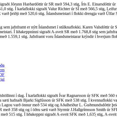
i sigraði Jórunn Harðardóttir úr SR með
594,3 stig, Íris E. Einarsdóttir 
0 stig. Í karlaflokki sigraði Valur Richter úr SÍ með 566,5 stig, Leifu
varð þriðji með 520,6 stig. Íslandsmeistari í flokki drengja varð Úlfar
g sem jafnframt er nýtt Íslandsmet í stúlknaflokki. Karen Valsdóttir úr 
eistari. Í liðakeppninni sigraði A-sveit SR
með 1.768,8 stig sem jafnfra
með 1.559,1 stig. Jafnframt voru Íslandsmeistarar krýndir í hverjum flokk
shöllinni í dag. Í karlaflokki sigraði Ívar Ragnarsson úr SFK með 560 
a sæti hafnaði Bjarki Sigfússon úr SFK með 538 stig. Í kvennaflokki v
ría Lagou varð önnur með 534 stig og Aðalheiður L. Guðmundsdóttir þr
r SR með 358 stig og í öðru sæti varð Styrmir J.Hallgrímsson Smith úr 
ri með 515 stig. Í liðakeppni sigraði A-sveit SFK með 1,635 stig, A-svei