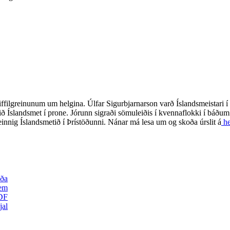
ffilgreinunum um helgina. Úlfar Sigurbjarnarson varð Íslandsmeistari í
ið Íslandsmet í prone. Jórunn sigraði sömuleiðis í kvennaflokki í báðu
einnig Íslandsmetið í Þrístöðunni. Nánar má lesa um og skoða úrslit á
he