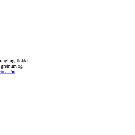
 unglingaflokki
m greinum og
imasíðu