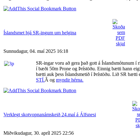
Íslandsmet hjá SR-ingum um helgina
Sunnudagur, 04. maí 2025 16:18
SR-ingar voru að gera það gott á Íslandsmótunum í ri
í bæði 50m Prone og Þrístöðu. Einnig bætti hann eig
bætti auk þess Íslandsmetið í Þrístöðu. Lið SR bætti 
STÍ.
Â og
myndir hérna.
Verklegt skotvopnanámskeið 24.maí á Álfsnesi
Miðvikudagur, 30. apríl 2025 22:56