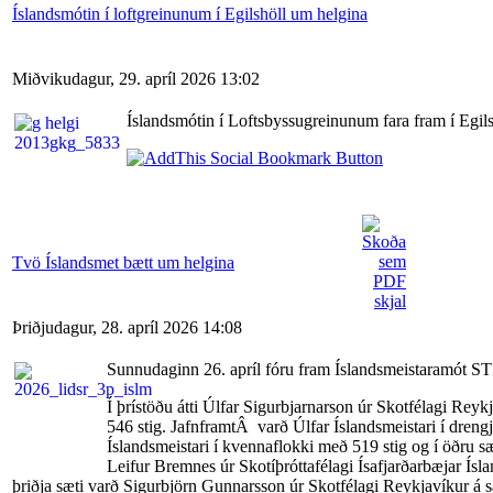
Íslandsmótin í loftgreinunum í Egilshöll um helgina
Miðvikudagur, 29. apríl 2026 13:02
Íslandsmótin í Loftsbyssugreinunum fara fram í Egil
Tvö Íslandsmet bætt um helgina
Þriðjudagur, 28. apríl 2026 14:08
Sunnudaginn 26. apríl fóru fram Íslandsmeistaramót STÍ í
Í þrístöðu átti Úlfar Sigurbjarnarson úr Skotfélagi Reyk
546 stig. JafnframtÂ varð Úlfar Íslandsmeistari í dren
Íslandsmeistari í kvennaflokki með 519 stig og í öðru s
Leifur Bremnes úr Skotíþróttafélagi Ísafjarðarbæjar Ísla
þriðja sæti varð Sigurbjörn Gunnarsson úr Skotfélagi Reykjavíkur á sa