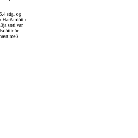
,4 stig, og
n Harðardóttir
ðja sæti var
sdóttir úr
gahæst með