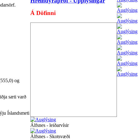
Hreindýrapróf - Upplýsingar
darsörf.
Á Döfinni
(555,0) og
iðja sæti varð
ýju Íslandsmeti
Álfsnes - leiðarvísir
Álfsnes - Skotsvæði