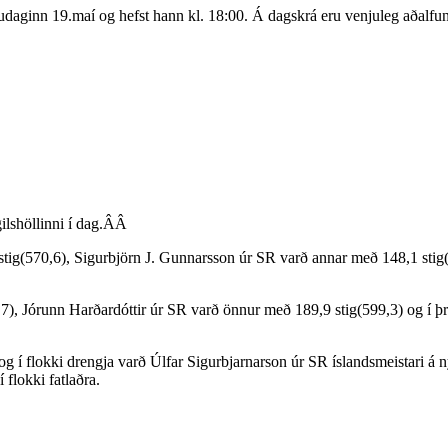
judaginn 19.maí og hefst hann kl. 18:00. Á dagskrá eru venjuleg aðalfun
gilshöllinni í dag.ÂÂ
5 stig(570,6), Sigurbjörn J. Gunnarsson úr SR varð annar með 148,1 stig
,7), Jórunn Harðardóttir úr SR varð önnur með 189,9 stig(599,3) og í þr
og í flokki drengja varð Úlfar Sigurbjarnarson úr SR íslandsmeistari á n
 flokki fatlaðra.