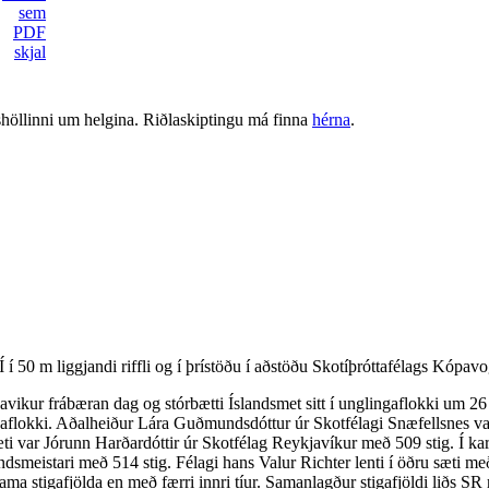
shöllinni um helgina. Riðlaskiptingu má finna
hérna
.
 50 m liggjandi riffli og í þrístöðu í aðstöðu Skotíþróttafélags Kópavo
javikur frábæran dag og stórbætti Íslandsmet sitt í unglingaflokki um 26
gjaflokki. Aðalheiður Lára Guðmundsdóttur úr Skotfélagi Snæfellsnes v
æti var Jórunn Harðardóttir úr Skotfélag Reykjavíkur með 509 stig. Í kar
ndsmeistari með 514 stig. Félagi hans Valur Richter lenti í öðru sæti með
ma stigafjölda en með færri innri tíur. Samanlagður stigafjöldi liðs SR