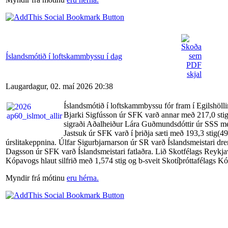
Íslandsmótið í loftskammbyssu í dag
Laugardagur, 02. maí 2026 20:38
Íslandsmótið í loftskammbyssu fór fram í Egilshöll
Bjarki Sigfússon úr SFK varð annar með 217,0 stig
sigraði Aðalheiður Lára Guðmundsdóttir úr SSS með
Jastsuk úr SFK varð í þriðja sæti með 193,3 stig(49
úrslitakeppnina. Úlfar Sigurbjarnarson úr SR varð Íslandsmeistari dren
Dagsson úr SFK varð Íslandsmeistari fatlaðra. Lið Skotfélags Reykjaví
Kópavogs hlaut silfrið með 1,574 stig og b-sveit Skotíþróttafélags K
Myndir frá mótinu
eru hérna.