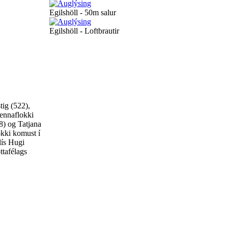
Egilshöll - 50m salur
Egilshöll - Loftbrautir
tig (522),
vennaflokki
8) og Tatjana
okki komust í
lís Hugi
ttafélags