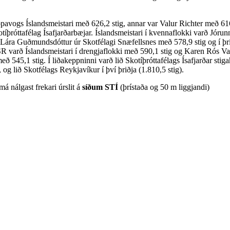
Kópavogs Íslandsmeistari með 626,2 stig, annar var Valur Richter með 616
tíþróttafélag Ísafjarðarbæjar. Íslandsmeistari í kvennaflokki varð Jórun
 Lára Guðmundsdóttur úr Skotfélagi Snæfellsnes með 578,9 stig og í þri
SR varð Íslandsmeistari í drengjaflokki með 590,1 stig og Karen Rós Val
með 545,1 stig. Í liðakeppninni varð lið Skotíþróttafélags Ísafjarðar sti
 og lið Skotfélags Reykjavíkur í því þriðja (1.810,5 stig).
 nálgast frekari úrslit á
síðum STÍ
(þrístaða og 50 m liggjandi)