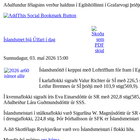
Aðalfundur félagsins verður haldinn í Egilshöllinni í Grafarvogi þrið
Íslandsmet hjá Úlfari í dag
Sunnudagur, 03. maí 2026 15:00
Íslandsmótið í keppni með Loftrifflum fór fram í E
Í karlaflokki sigraði Valur Richter úr SÍ með 226,
Leifur Bremnes úr SÍ þriðji með 103,9 stig(569,9).
Í kvennaflokki sigraði íris Eva Einarsdóttir úr SR með 202,8 stig(585
Aðalheiður Lára Guðmundsdóttir úr SSS.
Íslandsmeistari í stúlknaflokki varð Sigurlína W. Magnúsdóttir úr SR 
í drengjaflokki, 224,8 stig. Þór Þórhallsson úr SFK er Íslandsmeistari í
A-lið Skotfélags Reykjavíkur varð svo Íslandsmeistari í flokki liða.
Myndir frá mótinu
eru hérna.