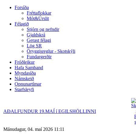
Forsíða
Fréttaflokkar
Mót&Úrslit
Félagið
Stjórn og nefndir
Gjaldskrá
Gerast félagi
Lög SR
Öryggisreglur - Skotskýli
Fundargerðir
Fróðleikur
Hafa Samband
Myndasíða
Námskeið
Opnunartímar
Starfsleyfi
AÐALFUNDUR 19.MAÍ í EGILSHÖLLINNI
Mánudagur, 04. maí 2026 11:11