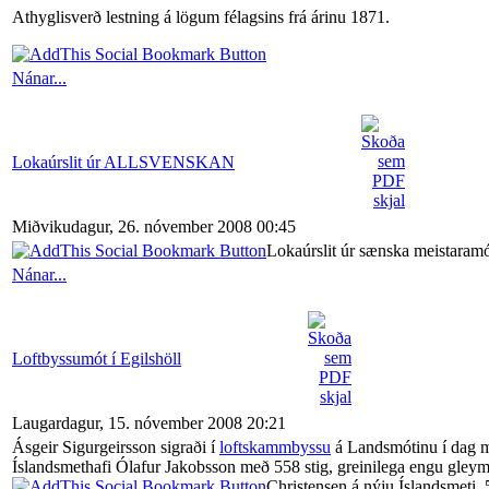
Athyglisverð lestning á lögum félagsins frá árinu 1871.
Nánar...
Lokaúrslit úr ALLSVENSKAN
Miðvikudagur, 26. nóvember 2008 00:45
Lokaúrslit úr sænska meistara
Nánar...
Loftbyssumót í Egilshöll
Laugardagur, 15. nóvember 2008 20:21
Ásgeir Sigurgeirsson sigraði í
loftskammbyssu
á Landsmótinu í dag me
Íslandsmethafi Ólafur Jakobsson með 558 stig, greinilega engu gleymt 
Christensen á nýju Íslandsmeti, 