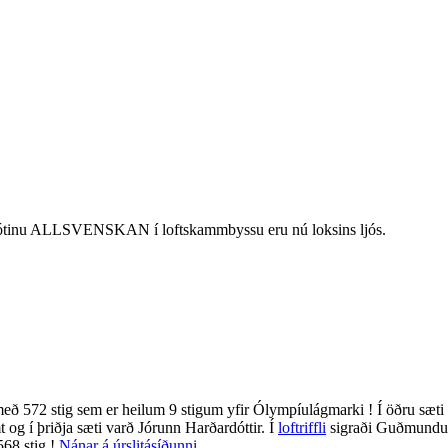
mótinu ALLSVENSKAN í loftskammbyssu eru nú loksins ljós.
ð 572 stig sem er heilum 9 stigum yfir Ólympíulágmarki ! Í öðru sæti
og í þriðja sæti varð Jórunn Harðardóttir. Í
loftriffli
sigraði Guðmundu
568 stig !
Nánar á úrslitásíðunni.