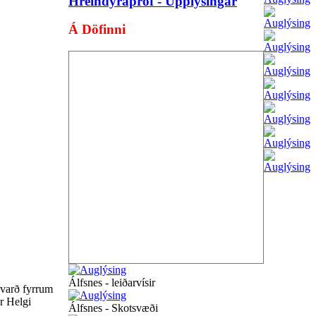
Hreindýrapróf - Upplýsingar
Á Döfinni
Álfsnes - leiðarvísir
 varð fyrrum
r Helgi
Álfsnes - Skotsvæði