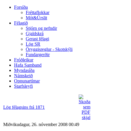
Forsíða
Fréttaflokkar
Mót&Úrslit
Félagið
Stjórn og nefndir
Gjaldskrá
Gerast félagi
Lög SR
Öryggisreglur - Skotskýli
Fundargerðir
Fróðleikur
Hafa Samband
Myndasíða
Námskeið
Opnunartímar
Starfsleyfi
Lög félagsins frá 1871
Miðvikudagur, 26. nóvember 2008 00:49