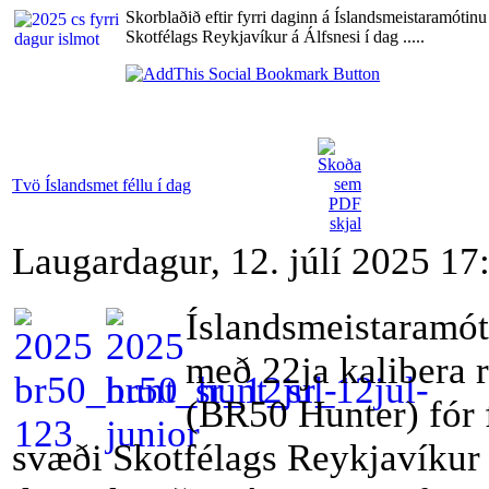
Skorblaðið eftir fyrri daginn á Íslandsmeistaramótin
Skotfélags Reykjavíkur á Álfsnesi í dag .....
Tvö Íslandsmet féllu í dag
Laugardagur, 12. júlí 2025 17
Íslandsmeistaramót
með 22ja kalibera r
(BR50 Hunter) fór 
svæði Skotfélags Reykjavíkur 