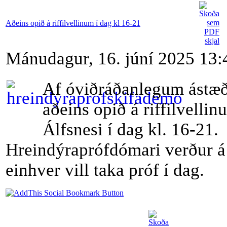
Aðeins opið á riffilvellinum í dag kl 16-21
Mánudagur, 16. júní 2025 13:
Af óviðráðanlegum ástæ
aðeins opið á riffilvellin
Álfsnesi í dag kl. 16-21.
Hreindýraprófdómari verður á
einhver vill taka próf í dag.