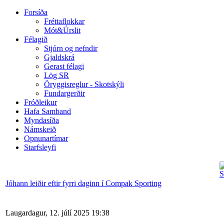
Forsíða
Fréttaflokkar
Mót&Úrslit
Félagið
Stjórn og nefndir
Gjaldskrá
Gerast félagi
Lög SR
Öryggisreglur - Skotskýli
Fundargerðir
Fróðleikur
Hafa Samband
Myndasíða
Námskeið
Opnunartímar
Starfsleyfi
Jóhann leiðir eftir fyrri daginn í Compak Sporting
Laugardagur, 12. júlí 2025 19:38