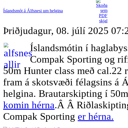
Íslandsmót á Álfsnesi um helgina
Þriðjudagur, 08. júlí 2025 07:
Íslandsmótin í haglabys
Compak Sporting og riff
50m Hunter class með cal.22 r
fram á skotsvæði félagsins á 
helgina. Brautarskipting í 50m
komin hérna
.Â Â Riðlaskiptin
Compak Sporting
er hérna.