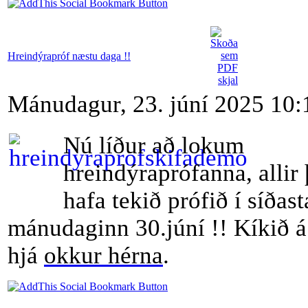
Hreindýrapróf næstu daga !!
Mánudagur, 23. júní 2025 10:
Nú líður að lokum
hreindýraprófanna, allir
hafa tekið prófið í síðast
mánudaginn 30.júní !! Kíkið á
hjá
okkur hérna
.