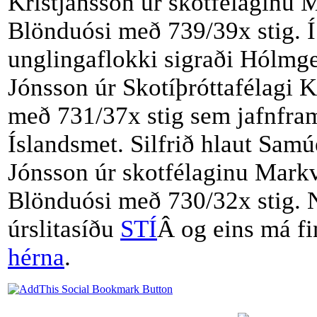
Kristjánsson úr skotfélaginu 
Blönduósi með 739/39x stig. Í
unglingaflokki sigraði Hólmg
Jónsson úr Skotíþróttafélagi 
með 731/37x stig sem jafnfram
Íslandsmet. Silfrið hlaut Samú
Jónsson úr skotfélaginu Markv
Blönduósi með 730/32x stig. 
úrslitasíðu
STÍ
Â og eins má f
hérna
.