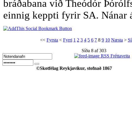
bráðabana við Theódór Þórólf
einnig keppti fyrir SA. Nánar 
<<
Fyrsta
<
Fyrri
1
2
3
4
5
6
7
8
9
10
Næsta
>
Sí
Síða 8 af 303
RSS Fréttaveita
©Skotfélag Reykjavíkur, stofnað 1867