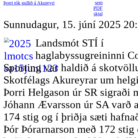
Þorri tók gullið á Akureyri
Sunnudagur, 15. júní 2025 20
Landsmót STÍ í
haglabyssugreininni 
Sporting var haldið á skotvöl
Skotfélags Akureyrar um helg
Þorri Helgason úr SR sigraði 
Jóhann Ævarsson úr SA varð 
174 stig og í þriðja sæti hafn
Þór Þórarnarson með 172 stig e