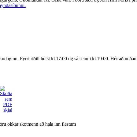
yndasíðunni.
udaginn. Fyrri riðill hefst kl.17:00 og sá seinni kl.19:00. Hér að neðan
oru okkar skotmenn að hala inn flestum