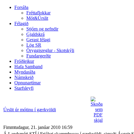
Forsíða
Fréttaflokkar
Mót&Úrslit
Félagið
Stjórn og nefndir
Gjaldskrá
Gerast félagi
Lög SR
Öryggisreglur - Skotskýli
Fundargerðir
Fróðleikur
Hafa Samband
Myndasíða
Námskeið
Opnunartímar
Starfsleyfi
Úrslit úr mótinu í gærkvöldi
Fimmtudagur, 21. janúar 2010 16:59
Á Landsmóti STÍ í Frjálsri skammbyssu í gærkvöldi, sigraði Ásgeir Si