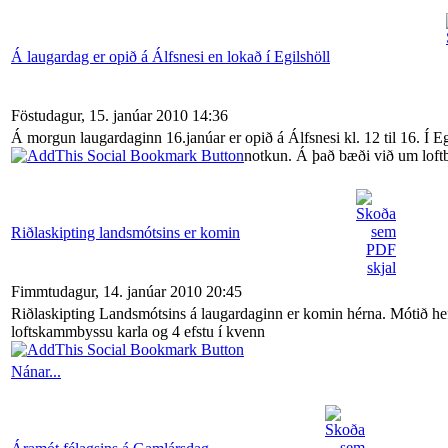
Á laugardag er opið á Álfsnesi en lokað í Egilshöll
Föstudagur, 15. janúar 2010 14:36
Á morgun laugardaginn 16.janúar er opið á Álfsnesi kl. 12 til 16. Í E
notkun. Á það bæði við um loft
Riðlaskipting landsmótsins er komin
Fimmtudagur, 14. janúar 2010 20:45
Riðlaskipting Landsmótsins á laugardaginn er komin hérna. Mótið hefst k
loftskammbyssu karla og 4 efstu í kvenn
Nánar...