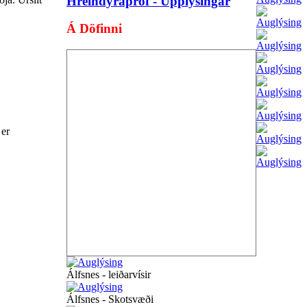
Hreindýrapróf - Upplýsingar
Á Döfinni
 er
Álfsnes - leiðarvísir
Álfsnes - Skotsvæði