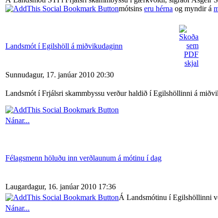
mótsins
eru hérna
og myndir á
m
Landsmót í Egilshöll á miðvikudaginn
Sunnudagur, 17. janúar 2010 20:30
Landsmót í Frjálsri skammbyssu verður haldið í Egilshöllinni á miðvik
Nánar...
Félagsmenn höluðu inn verðlaunum á mótinu í dag
Laugardagur, 16. janúar 2010 17:36
Á Landsmótinu í Egilshöllinni v
Nánar...