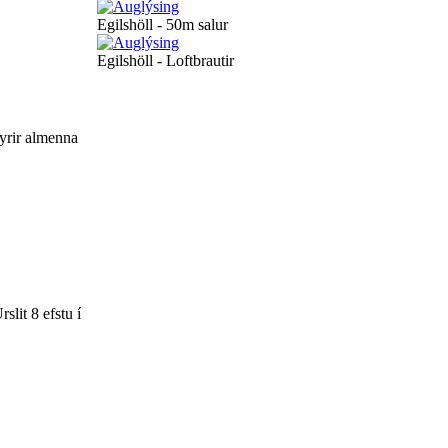
Egilshöll - 50m salur
Egilshöll - Loftbrautir
fyrir almenna
slit 8 efstu í