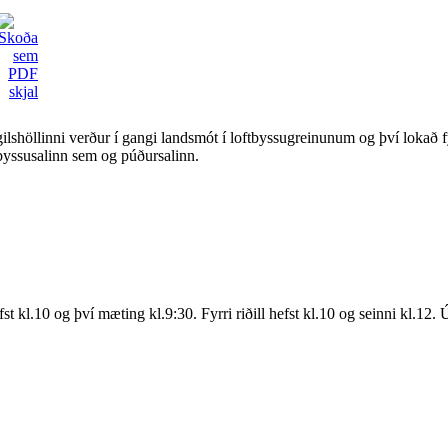
gilshöllinni verður í gangi landsmót í loftbyssugreinunum og því lokað 
byssusalinn sem og púðursalinn.
l.10 og því mæting kl.9:30. Fyrri riðill hefst kl.10 og seinni kl.12. Úr