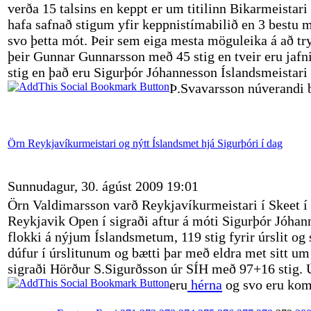
verða 15 talsins en keppt er um titilinn Bikarmeista
hafa safnað stigum yfir keppnistímabilið en 3 bestu m
svo þetta mót. Þeir sem eiga mesta möguleika á að tryg
þeir Gunnar Gunnarsson með 45 stig en tveir eru jafn
stig en það eru Sigurþór Jóhannesson Íslandsmeistar
Þ.Svavarsson núverandi b
Örn Reykjavíkurmeistari og nýtt Íslandsmet hjá Sigurþóri í dag
Sunnudagur, 30. ágúst 2009 19:01
Örn Valdimarsson varð Reykjavíkurmeistari í Skeet í 
Reykjavik Open í sigraði aftur á móti Sigurþór Jóhan
flokki á nýjum Íslandsmetum, 119 stig fyrir úrslit og
dúfur í úrslitunum og bætti þar með eldra met sitt um 
sigraði Hörður S.Sigurðsson úr SÍH með 97+16 stig. Ú
eru
hérna
og svo eru ko