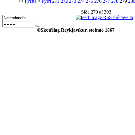
<<
Fyrsta
<
Fyrri
271
272
273
274
275
276
277
278
279
28
Síða 279 af 303
RSS Fréttaveita
©Skotfélag Reykjavíkur, stofnað 1867