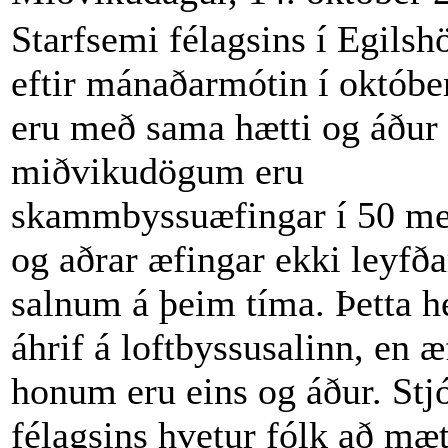
Starfsemi félagsins í Egilshö
eftir mánaðarmótin í októbe
eru með sama hætti og áður
miðvikudögum eru
skammbyssuæfingar í 50 me
og aðrar æfingar ekki leyfða
salnum á þeim tíma. Þetta h
áhrif á loftbyssusalinn, en æ
honum eru eins og áður. Stj
félagsins hvetur fólk að mæt