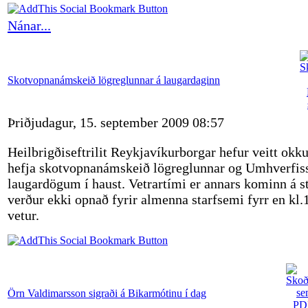
Nánar...
Skotvopnanámskeið lögreglunnar á laugardaginn
Þriðjudagur, 15. september 2009 08:57
Heilbrigðiseftrilit Reykjavíkurborgar hefur veitt okk
hefja skotvopnanámskeið lögreglunnar og Umhverfiss
laugardögum í haust. Vetrartími er annars kominn á st
verður ekki opnað fyrir almenna starfsemi fyrr en kl
vetur.
Örn Valdimarsson sigraði á Bikarmótinu í dag