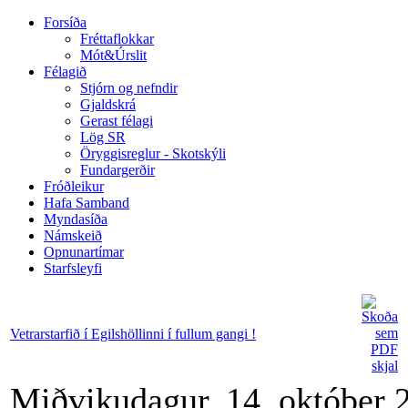
Forsíða
Fréttaflokkar
Mót&Úrslit
Félagið
Stjórn og nefndir
Gjaldskrá
Gerast félagi
Lög SR
Öryggisreglur - Skotskýli
Fundargerðir
Fróðleikur
Hafa Samband
Myndasíða
Námskeið
Opnunartímar
Starfsleyfi
Vetrarstarfið í Egilshöllinni í fullum gangi !
Miðvikudagur, 14. október 