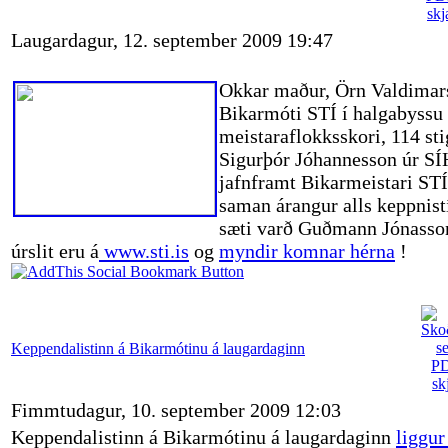
Laugardagur, 12. september 2009 19:47
Okkar maður, Örn Valdimars
Bikarmóti STÍ í halgabyssu 
meistaraflokksskori, 114 sti
Sigurþór Jóhannesson úr SÍ
jafnframt Bikarmeistari STÍ 
saman árangur alls keppnistí
sæti varð Guðmann Jónasso
úrslit eru á
www.sti.is
og
myndir komnar hérna
!
Keppendalistinn á Bikarmótinu á laugardaginn
Fimmtudagur, 10. september 2009 12:03
Keppendalistinn á Bikarmótinu á laugardaginn
liggur