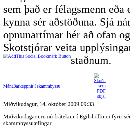
sem það er félagsmenn eða 
kynna sér aðstöðuna. Sjá ná
opnunartímar hér að ofan o
Skotstjórar veita upplýsinga
staðnum.
Mánaðarkeppnir í skammbyssu
Miðvikudagur, 14. október 2009 09:33
Miðvikudagar eru nú fráteknir í Egilshöllinni fyrir sé
skammbyssuæfingar