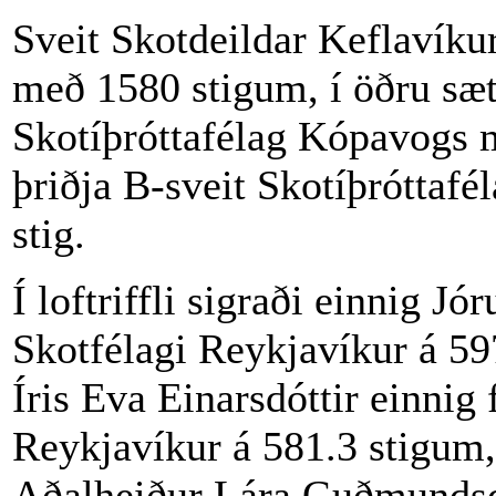
Sveit Skotdeildar Keflavíku
með 1580 stigum, í öðru sæt
Skotíþróttafélag Kópavogs m
þriðja B-sveit Skotíþrótta
stig.
Í loftriffli sigraði einnig Jó
Skotfélagi Reykjavíkur á 597
Íris Eva Einarsdóttir einnig 
Reykjavíkur á 581.3 stigum, 
Aðalheiður Lára Guðmundsdó