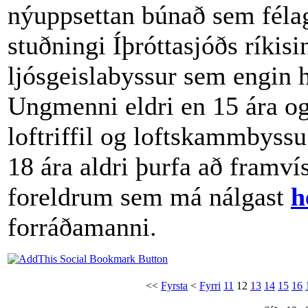
nýuppsettan búnað sem félag
stuðningi Íþróttasjóðs ríkis
ljósgeislabyssur sem engin h
Ungmenni eldri en 15 ára og
loftriffil og loftskammbyss
18 ára aldri þurfa að framví
foreldrum sem má nálgast
h
forráðamanni.
<<
Fyrsta
<
Fyrri
11
12
13
14
15
16