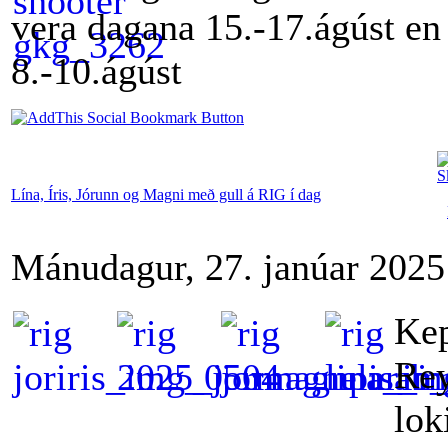
vera dagana 15.-17.ágúst en 
8.-10.ágúst
Lína, Íris, Jórunn og Magni með gull á RIG í dag
Mánudagur, 27. janúar 2025
Kep
Rey
lok