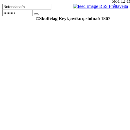
Síða 12 a
RSS Fréttaveita
©Skotfélag Reykjavíkur, stofnað 1867