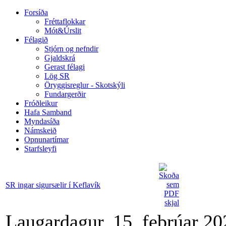
Forsíða
Fréttaflokkar
Mót&Úrslit
Félagið
Stjórn og nefndir
Gjaldskrá
Gerast félagi
Lög SR
Öryggisreglur - Skotskýli
Fundargerðir
Fróðleikur
Hafa Samband
Myndasíða
Námskeið
Opnunartímar
Starfsleyfi
SR ingar sigursælir í Keflavík
Laugardagur, 15. febrúar 20