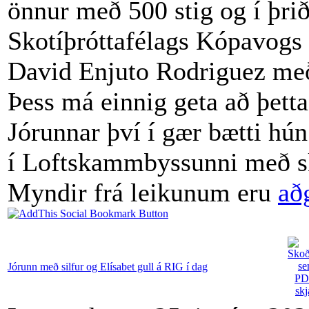
önnur með 500 stig og í þrið
Skotíþróttafélags Kópavogs
David Enjuto Rodriguez með
Þess má einnig geta að þett
Jórunnar því í gær bætti hún
í Loftskammbyssunni með sk
Myndir frá leikunum eru
að
Jórunn með silfur og Elísabet gull á RIG í dag