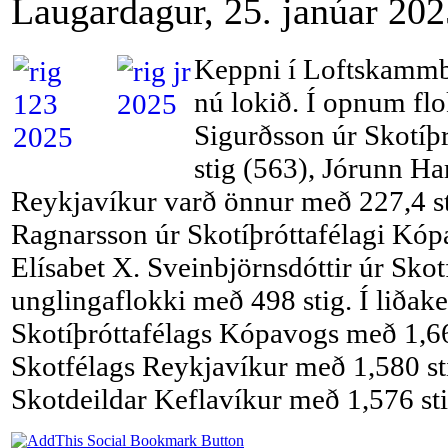
Laugardagur, 25. janúar 202
Keppni í Loftskammb
nú lokið. Í opnum flo
Sigurðsson úr Skotíþ
stig (563), Jórunn Ha
Reykjavíkur varð önnur með 227,4 st
Ragnarsson úr Skotíþróttafélagi Kóp
Elísabet X. Sveinbjörnsdóttir úr Skot
unglingaflokki með 498 stig. Í liðake
Skotíþróttafélags Kópavogs með 1,66
Skotfélags Reykjavíkur með 1,580 sti
Skotdeildar Keflavíkur með 1,576 sti