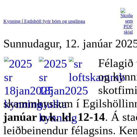
Kynning í Egilshöll fyrir börn og unglinga
Sunnudagur, 12. janúar 202
Félagið
og kynn
skotfim
skammbyssum í Egilshöllin
janúar n.k. kl. 12-14
.
Á sta
leiðbeinendur félagsins.
Kenn