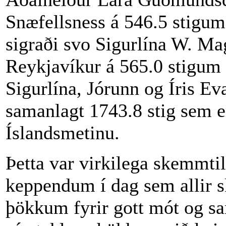
Snæfellsness á 546.5 stigum
sigraði svo Sigurlína W. Mag
Reykjavíkur á 565.0 stigum
Sigurlína, Jórunn og Íris E
samanlagt 1743.8 stig sem e
Íslandsmetinu.
Þetta var virkilega skemmtil
keppendum í dag sem allir 
þökkum fyrir gott mót og s