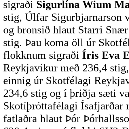
sigraði
Sigurlína Wium Ma
stig, Úlfar Sigurbjarnarson 
og bronsið hlaut Starri Sn
stig. Þau koma öll úr Skotfé
flokknum sigraði
Íris Eva 
Reykjavíkur með 236,4 stig,
einnig úr Skotfélagi Reykja
234,6 stig og í þriðja sæti 
Skotíþróttafélagi Ísafjarðar 
fatlaðra hlaut Þór Þórhalls