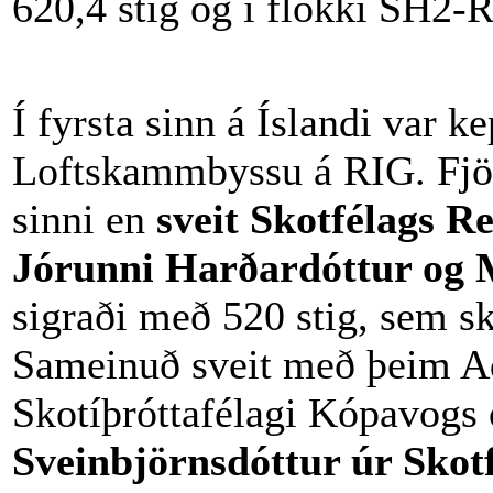
620,4 stig og í flokki SH2-
Í fyrsta sinn á Íslandi var k
Loftskammbyssu á RIG. Fjög
sinni en
sveit Skotfélags 
Jórunni Harðardóttur og
sigraði með 520 stig, sem sk
Sameinuð sveit með þeim A
Skotíþróttafélagi Kópavogs
Sveinbjörnsdóttur úr Skot