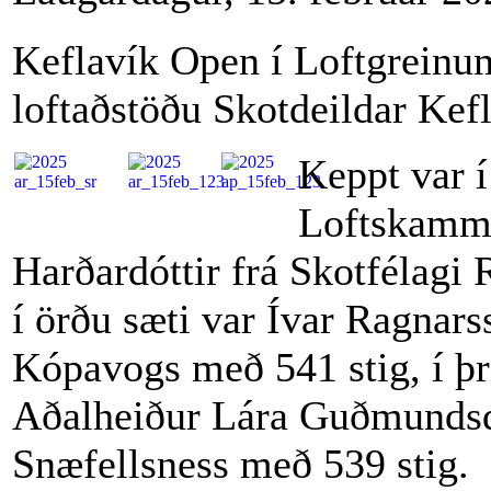
Keflavík Open í Loftgreinum
loftaðstöðu Skotdeildar Kef
Keppt var í
Loftskammb
Harðardóttir frá Skotfélagi
í örðu sæti var Ívar Ragnars
Kópavogs með 541 stig, í þr
Aðalheiður Lára Guðmundsdó
Snæfellsness með 539 stig.