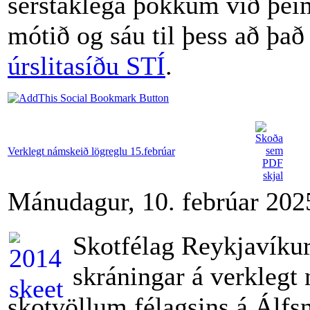
sérstaklega þökkum við þei
mótið og sáu til þess að það
úrslitasíðu STÍ
.
Verklegt námskeið lögreglu 15.febrúar
Mánudagur, 10. febrúar 202
Skotfélag Reykjavíkur
skráningar á verklegt
skotvöllum félagsins á Álfs