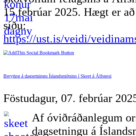
15.febrúar 2025. Hægt er að
síðu:
https://ust.is/veidi/veidin
Breyting á dagsetningu Íslandsmótsins í Skeet á Álfsnesi
Föstudagur, 07. febrúar 202
Af óviðráðanlegum or
dagsetningu á Íslands