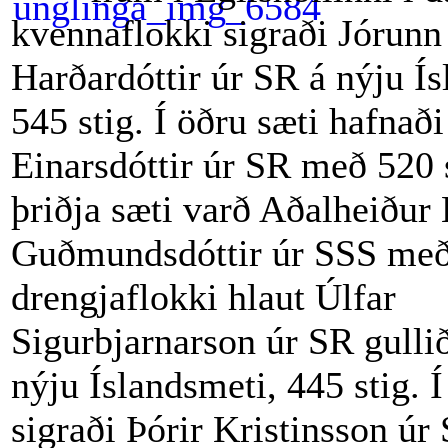
kvennaflokki sigraði Jórunn
Harðardóttir úr SR á nýju Ís
545 stig. Í öðru sæti hafnaði
Einarsdóttir úr SR með 520 s
þriðja sæti varð Aðalheiður 
Guðmundsdóttir úr SSS með 
drengjaflokki hlaut Úlfar
Sigurbjarnarson úr SR gullið
nýju Íslandsmeti, 445 stig. Í
sigraði Þórir Kristinsson ú