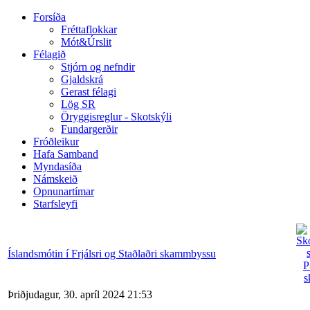
Forsíða
Fréttaflokkar
Mót&Úrslit
Félagið
Stjórn og nefndir
Gjaldskrá
Gerast félagi
Lög SR
Öryggisreglur - Skotskýli
Fundargerðir
Fróðleikur
Hafa Samband
Myndasíða
Námskeið
Opnunartímar
Starfsleyfi
Íslandsmótin í Frjálsri og Staðlaðri skammbyssu
Þriðjudagur, 30. apríl 2024 21:53