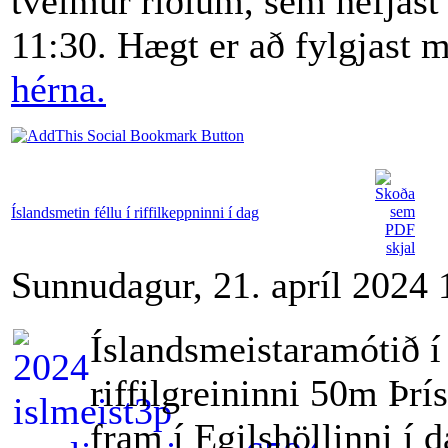
tveimur riðlum, sem hefjast
11:30. Hægt er að fylgjast 
hérna.
Íslandsmetin féllu í riffilkeppninni í dag
Sunnudagur, 21. apríl 2024 
Íslandsmeistaramótið í
riffilgreininni 50m Þrís
fram í Egilshöllinni í d