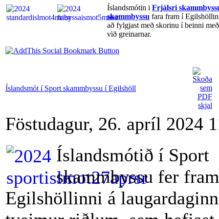
Íslandsmótin i
Frjálsri skammbyss
skammbyssu
fara fram í Egilshölli
að fylgjast með skorinu í beinni með
við greinarnar.
Íslandsmót í Sport skammbyssu í Egilshöll
Föstudagur, 26. apríl 2024 
Íslandsmótið í Sport
skammbyssu fer fram
Egilshöllinni á laugardaginn