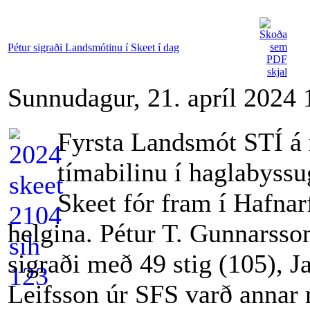
Pétur sigraði Landsmótinu í Skeet í dag
Sunnudagur, 21. apríl 2024 
Fyrsta Landsmót STÍ á
tímabilinu í haglabyssu
Skeet fór fram í Hafnar
helgina. Pétur T. Gunnarsso
sigraði með 49 stig (105), J
Leifsson úr SFS varð annar 