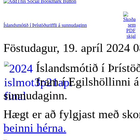
Íslandsmótið í Þrístöðuriffli á sunnudaginn
Föstudagur, 19. apríl 2024 
Íslandsmótið í Þrístöð
fram í Egilshöllinni á
sunnudaginn.
Hægt er að fylgjast með sk
beinni hérna.