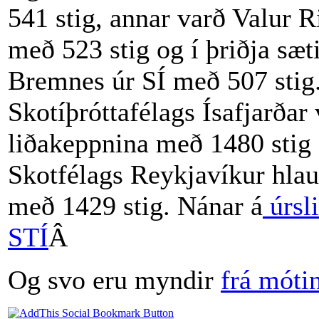
541 stig, annar varð Valur R
með 523 stig og í þriðja sæt
Bremnes úr SÍ með 507 stig.
Skotíþróttafélags Ísafjarðar
liðakeppnina með 1480 stig 
Skotfélags Reykjavíkur hlaut
með 1429 stig. Nánar á
úrsli
STÍ
Â
Og svo eru myndir
frá móti