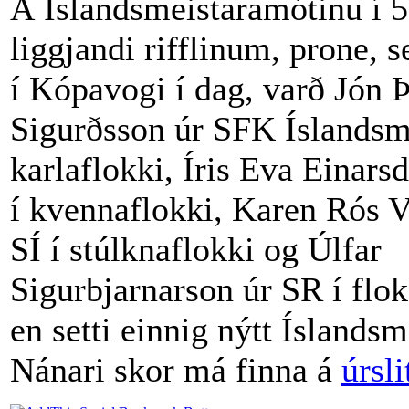
Á Íslandsmeistaramótinu í 
liggjandi rifflinum, prone, 
í Kópavogi í dag, varð Jón 
Sigurðsson úr SFK Íslandsme
karlaflokki, Íris Eva Einarsd
í kvennaflokki, Karen Rós Va
SÍ í stúlknaflokki og Úlfar
Sigurbjarnarson úr SR í flok
en setti einnig nýtt Íslandsm
Nánari skor má finna á
úrsl