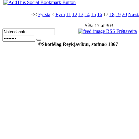
<<
Fyrsta
<
Fyrri
11
12
13
14
15
16
17
18
19
20
Næst
Síða 17 af 303
RSS Fréttaveita
©Skotfélag Reykjavíkur, stofnað 1867