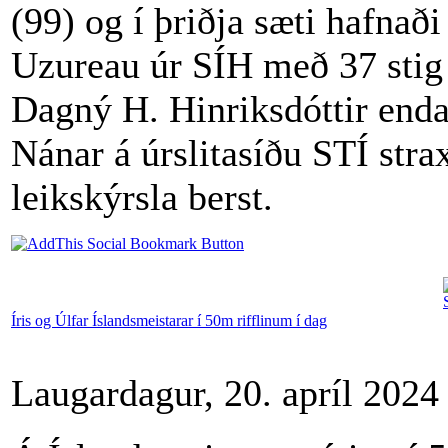
(99) og í þriðja sæti hafnaði
Uzureau úr SÍH með 37 stig 
Dagný H. Hinriksdóttir endað
Nánar á úrslitasíðu STÍ stra
leikskýrsla berst.
Íris og Úlfar Íslandsmeistarar í 50m rifflinum í dag
Laugardagur, 20. apríl 2024